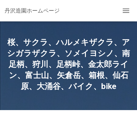
丹沢造園ホームページ
ナ
ビ
ゲ
ー
シ
桜、サクラ、ハルメキザクラ、ア
ョ
ン
シガラザクラ、ソメイヨシノ、南
を
足柄、狩川、足柄峠、金太郎ライ
切
り
ン、富士山、矢倉岳、箱根、仙石
替
え
原、大涌谷、バイク、bike